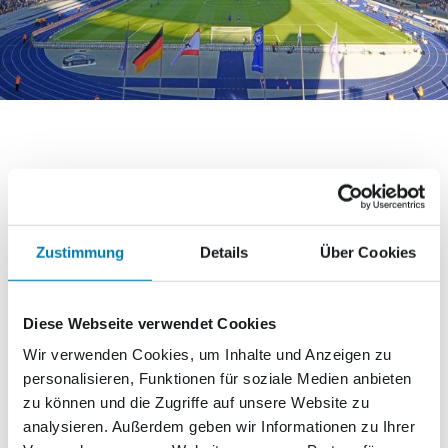
HERTHA BSC BERLIN
Wir freuen uns wieder als Teilnehmer beim
Zustimmung
Details
Über Cookies
hochklassig besetzten Fußball-Knabenturnier
dabei sein zu dürfen. Es erwarten uns hier
Diese Webseite verwendet Cookies
interessante, hochwertige sportliche Vergleiche
Wir verwenden Cookies, um Inhalte und Anzeigen zu
mit einer außergewöhnlichen Zuschauerkulisse in
personalisieren, Funktionen für soziale Medien anbieten
der Halle. Wir blicken voller Vorfreude auf das
zu können und die Zugriffe auf unsere Website zu
Turnier und versuchen, wie bei den
analysieren. Außerdem geben wir Informationen zu Ihrer