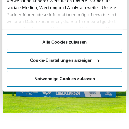
vorangegangenen Turnieren und insbesondere
Verwendung unserer Website an unsere Partner für
wie beim Turnier in diesem Jahr mit guten
soziale Medien, Werbung und Analysen weiter. Unsere
Partner führen diese Informationen möglicherweise mit
Leistungen dem Gegner Paroli bieten zu können.
weiteren Daten zusammen, die Sie ihnen bereitgestellt
haben oder die sie im Rahmen Ihrer Nutzung der Dienste
gesammelt haben.
Alle Cookies zulassen
Cookie-Einstellungen anzeigen
Notwendige Cookies zulassen